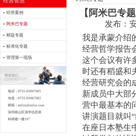
经营智慧
【阿米巴专题
经营案例
发布：
阿米巴专题
精益专题
我是承蒙介绍
标准化专题
经营哲学报告
管理第一现场
这个会议有许
时还有稻盛和
经营研究会的
电话：0755-83067685
新成员中大部
传真：0755-83067682
营中最基本的
邮箱：anfon@anfon.com
深圳南山区清华信息港
讲演题目就叫
科研楼一楼107
在座日本塾生