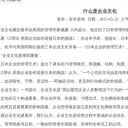
什么是企业文化
发布：安丰咨询
日期：2015-05-25
人气
企业文化概念最早由美国的管理学家威廉·大内提出。他总结了日本管理经验
成果《Z理论-美国企业如何迎接日本的挑战》。在这本书里，他提出：日
化。此书与美国同期出版的三本企业文化专著----《日本企业的管理艺术
了“企业文化新潮四重奏”。
《日本企业的管理艺术》提出了著名的7S管理模式，即战略、结构、制度
《Z理论-美国企业如何迎接日本的挑战》认为，“一个公司的文化由其传
观，如进取性、守势、灵活性----即确定活动、意见和行动模式的价值观。”
《企业文化》一书提出，企业文化是“用以规范企业人多数情况下行为的一
业文化的五个构成要素，即企业环境、价值观、习惯仪式、文化网络和英
一的而且是最重要的影响因素。企业管理者应该注意利用文化网络培育企
纵观企业文化诸著作，我们认为，企业文化是经营过程中形成的企业信念
色、管理风格等总和，一般由经营者长期提倡，并得到全体员工的认同。